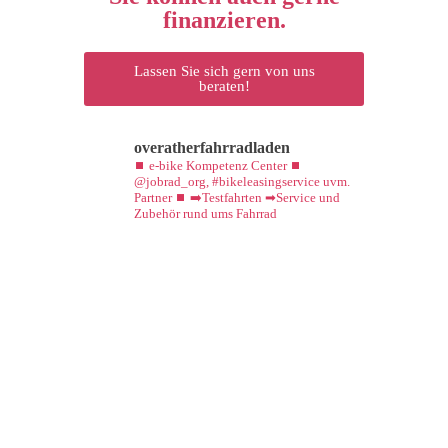
finanzieren.
Lassen Sie sich gern von uns
beraten!
overatherfahrradladen
⏹ e-bike Kompetenz Center ⏹
@jobrad_org, #bikeleasingservice uvm.
Partner ⏹ ➡️Testfahrten ➡Service und
Zubehör rund ums Fahrrad